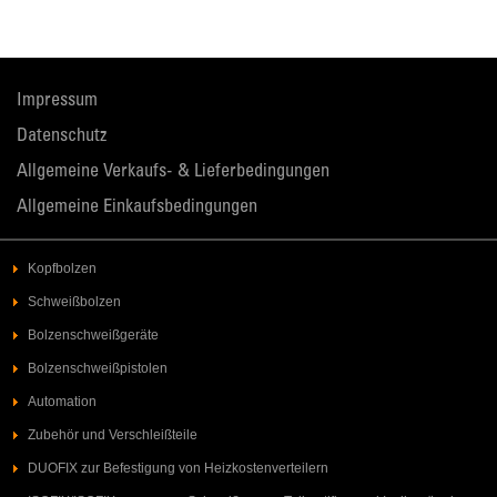
Impressum
Datenschutz
Allgemeine Verkaufs- & Lieferbedingungen
Allgemeine Einkaufsbedingungen
Kopfbolzen
Schweißbolzen
Bolzenschweißgeräte
Bolzenschweißpistolen
Automation
Zubehör und Verschleißteile
DUOFIX zur Befestigung von Heizkostenverteilern