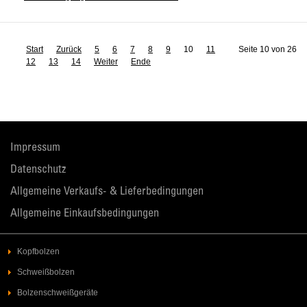
Start
Zurück
5
6
7
8
9
10
11
Seite 10 von 26
12
13
14
Weiter
Ende
Impressum
Datenschutz
Allgemeine Verkaufs- & Lieferbedingungen
Allgemeine Einkaufsbedingungen
Kopfbolzen
Schweißbolzen
Bolzenschweißgeräte