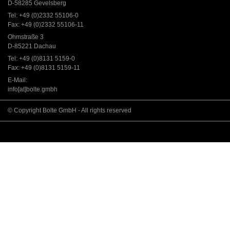
D-58285 Gevelsberg
Tel: +49 (0)2332 55106-0
Fax: +49 (0)2332 55106-11
Ohmstraße 3
D-85221 Dachau
Tel: +49 (0)8131 5159-0
Fax: +49 (0)8131 5159-11
E-Mail:
info[at]bolte.gmbh
© Copyright Bolte GmbH - All rights reserved