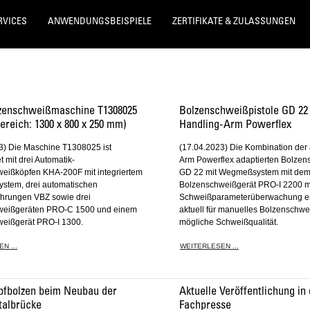
RVICES
ANWENDUNGSBEISPIELE
ZERTIFIKATE & ZULASSUNGEN
enschweißmaschine T1308025
Bolzenschweißpistole GD 22
ereich: 1300 x 800 x 250 mm)
Handling-Arm Powerflex
3) Die Maschine T1308025 ist
(17.04.2023) Die Kombination der
t mit drei Automatik-
Arm Powerflex adaptierten Bolzen
eißköpfen KHA-200F mit integriertem
GD 22 mit Wegmeßsystem mit de
stem, drei automatischen
Bolzenschweißgerät PRO-I 2200 mit
hrungen VBZ sowie drei
Schweißparameterüberwachung er
weißgeräten PRO-C 1500 und einem
aktuell für manuelles Bolzenschw
eißgerät PRO-I 1300.
mögliche Schweißqualität.
N ...
WEITERLESEN ...
pfbolzen beim Neubau der
Aktuelle Veröffentlichung in
talbrücke
Fachpresse