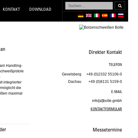
Suchen
...
KONTAKT
DOWNLOAD
 an
Direkter Kontakt
TELEFON
 am Handling-
schweißpistole
Gevelsberg
+49 (0)2332 55106-0
m
Dachau
+49 (0)8131 5159-0
 integrierter
möglicht die
E-MAIL
eißen maximal
info[at]bolte.gmbh
KONTAKTFORMULAR
 der
Messetermine