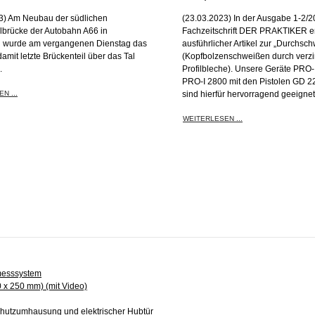
3) Am Neubau der südlichen
(23.03.2023) In der Ausgabe 1-2/
lbrücke der Autobahn A66 in
Fachzeitschrift DER PRAKTIKER er
 wurde am vergangenen Dienstag das
ausführlicher Artikel zur „Durchsc
damit letzte Brückenteil über das Tal
(Kopfbolzenschweißen durch verzi
.
Profilbleche). Unsere Geräte PRO-
PRO-I 2800 mit den Pistolen GD 2
N ...
sind hierfür hervorragend geeignet
WEITERLESEN ...
messsystem
x 250 mm) (mit Video)
hutzumhausung und elektrischer Hubtür