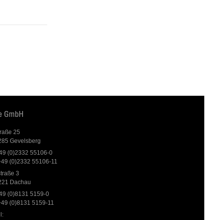
te GmbH
traße 25
285 Gevelsberg
+49 (0)2332 55106-0
+49 (0)2332 55106-11
traße 3
221 Dachau
+49 (0)8131 5159-0
+49 (0)8131 5159-11
l: