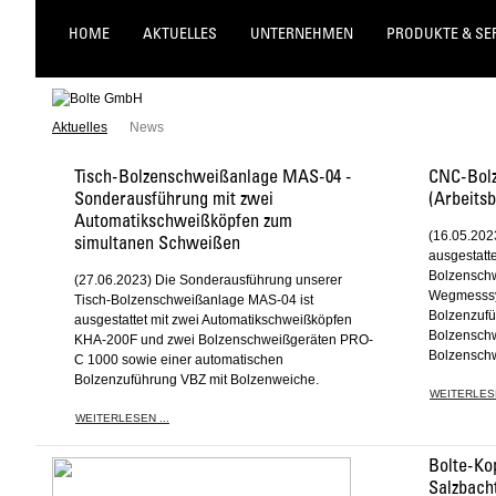
HOME
AKTUELLES
UNTERNEHMEN
PRODUKTE & SE
Aktuelles
News
Tisch-Bolzenschweißanlage MAS-04 -
CNC-Bolz
Sonderausführung mit zwei
(Arbeitsb
Automatikschweißköpfen zum
(16.05.202
simultanen Schweißen
ausgestatte
Bolzenschw
(27.06.2023) Die Sonderausführung unserer
Wegmesssy
Tisch-Bolzenschweißanlage MAS-04 ist
Bolzenzufü
ausgestattet mit zwei Automatikschweißköpfen
Bolzensch
KHA-200F und zwei Bolzenschweißgeräten PRO-
Bolzenschw
C 1000 sowie einer automatischen
Bolzenzuführung VBZ mit Bolzenweiche.
WEITERLESE
WEITERLESEN ...
Bolte-Ko
Salzbach