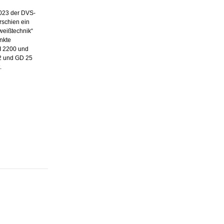
2023 der DVS-
schien ein
hweißtechnik“
nkte
I 2200 und
2 und GD 25
.