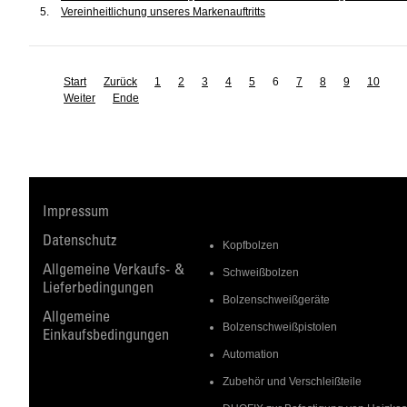
Vereinheitlichung unseres Markenauftritts
Start
Zurück
1
2
3
4
5
6
7
8
9
10
Weiter
Ende
Impressum
Datenschutz
Kopfbolzen
Allgemeine Verkaufs- &
Schweißbolzen
Lieferbedingungen
Bolzenschweißgeräte
Allgemeine
Bolzenschweißpistolen
Einkaufsbedingungen
Automation
Zubehör und Verschleißteile